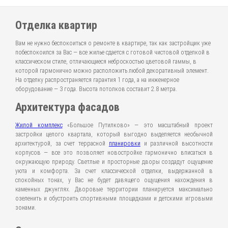
Отделка квартир
Вам не нужно беспокоиться о ремонте в квартире, так как застройщик уже
побеспокоился за Вас — все жилье сдается с готовой чистовой отделкой в
классическом стиле, отличающиеся неброскостью цветовой гаммы, в
которой гармонично можно расположить любой декоративный элемент.
На отделку распространяется гарантия 1 года, а на инженерное
оборудование — 3 года. Высота потолков составит 2.8 метра.
Архитектура фасадов
Жилой комплекс
«Большое Путилково» — это масштабный проект
застройки целого квартала, который выгодно выделяется необычной
архитектурой, за счет террасной
планировки
и различной высотности
корпусов — все это позволяет новостройке гармонично вписаться в
окружающую природу. Светлые и просторные дворы создадут ощущение
уюта и комфорта. За счет классической отделки, выдержанной в
спокойных тонах, у Вас не будет давящего ощущения нахождения в
каменных джунглях. Дворовые территории планируется максимально
озеленить и обустроить спортивными площадками и детскими игровыми
зонами.