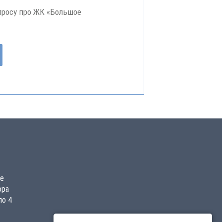
просу про ЖК «Большое
ое
ора
по 4