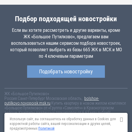
Подбор подходящей новостройки
Если вы хотите рассмотреть и другие варианты, кроме
ЖК «Большое Путилково», предлагаем вам
воспользоваться нашим сервисом подбора новостроек,
который позволяет выбрать из базы 665 ЖК в МСК и МО
по 4 ключевым параметрам
Подобрать новостройку
ЖК «Большое Путилково»
Россия
Санкт-Петербург
Московская область,
bolshoe-
putilkovo.novopoisk.msk.ru
Купить квартиру в новом жилом комплексе
«Большое Путилково» от «Группа «Самолет»» в Красногорском
районе. Квартиры различных планировок от 6.63 млн рублей!
Используя сайт, вы соглашаетесь на обработку данных в Cookies для
Новостройки Санкт-Петербурга
Новостройки Москвы
корректной работы сайта, вашей персонализации и других целей,
Информация на сайте взята из открытых источников, не является
предусмотренных
Политикой