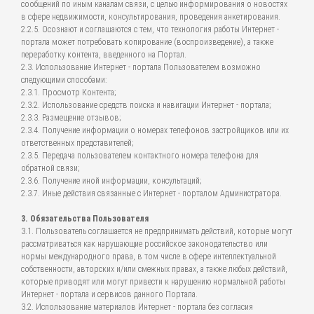
сообщений по иным каналам связи, с целью информирования о новостях
в сфере недвижимости, консультирования, проведения анкетирования.
2.2.5. Осознают и соглашаются с тем, что технология работы Интернет -
портала может потребовать копирование (воспроизведение), а также
переработку контента, введенного на Портал.
2.3. Использование Интернет - портала Пользователем возможно
следующими способами:
2.3.1. Просмотр Контента;
2.3.2. Использование средств поиска и навигации Интернет - портала;
2.3.3. Размещение отзывов;
2.3.4. Получение информации о номерах телефонов застройщиков или их
ответственных представителей;
2.3.5. Передача пользователем контактного номера телефона для
обратной связи;
2.3.6. Получение иной информации, консультаций;
2.3.7. Иные действия связанные с Интернет - порталом Администратора.
3. Обязательства Пользователя
3.1. Пользователь соглашается не предпринимать действий, которые могут
рассматриваться как нарушающие российское законодательство или
нормы международного права, в том числе в сфере интеллектуальной
собственности, авторских и/или смежных правах, а также любых действий,
которые приводят или могут привести к нарушению нормальной работы
Интернет - портала и сервисов данного Портала.
3.2. Использование материалов Интернет - портала без согласия