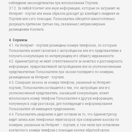
соблюдение законодательства при использовании Портала.
3.7.2. За любой Контент или иную информацию, которые он загружает на
Интернет - портал или иным образом доводит до всеобщего сведения на
Портале или с его помощью. Пользователь обязуется самостоятельно
разрешать претензии третьих лиц, связанные с неправомерным
размещением Контента.
4. Сервисы
4.1. На Интернет - портале размещены номера телефонов, по которым
Пользователь может связаться с застройщиком или его представителем и
получить консультацию по интересующему его объекту недвижимости.
4.2. Администратор не несет ответственности за качество и достоверность
информации, предоставляемой застройщиками или их уполномоченными
представителями Пользователю при звонке последнего по номерам,
размещенным на Интернет - портале.
4.3. Совершая звонок на номера телефона, указанный на Интернет -
портале, Пользователь соглашается с тем, что застройщик или его
уполномоченный представитель, оказавший консультацию, может
использовать номер телефона Пользователя и другую информацию,
полученную в ходе разговора, для последующего информирования
Пользователя об имеющихся предложениях.
4.4. Пользователь уведомлен и дает согласие на то, что Администратор
ведет запись всех телефонных переговоров при совершении вызова по
номерам, указанным на Интернет – портале, в том числе при оставлении
контактного номера телефона с помощью кнопки обратной связи.