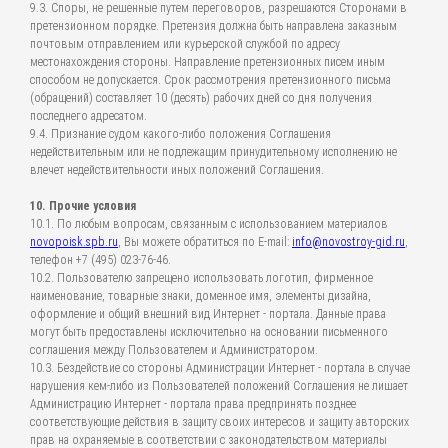
9.3. Споры, не решенные путем переговоров, разрешаются Сторонами в
претензионном порядке. Претензия должна быть направлена заказным
почтовым отправлением или курьерской службой по адресу
местонахождения стороны. Направление претензионных писем иным
способом не допускается. Срок рассмотрения претензионного письма
(обращений) составляет 10 (десять) рабочих дней со дня получения
последнего адресатом.
9.4. Признание судом какого-либо положения Соглашения
недействительным или не подлежащим принудительному исполнению не
влечет недействительности иных положений Соглашения.
10. Прочие условия
10.1. По любым вопросам, связанным с использованием материалов
novopoisk.spb.ru
, Вы можете обратиться по E-mail:
info@novostroy-gid.ru
,
телефон +7 (495) 023-76-46.
10.2. Пользователю запрещено использовать логотип, фирменное
наименование, товарные знаки, доменное имя, элементы дизайна,
оформление и общий внешний вид Интернет - портала. Данные права
могут быть предоставлены исключительно на основании письменного
соглашения между Пользователем и Администратором.
10.3. Бездействие со стороны Администрации Интернет - портала в случае
нарушения кем-либо из Пользователей положений Соглашения не лишает
Администрацию Интернет - портала права предпринять позднее
соответствующие действия в защиту своих интересов и защиту авторских
прав на охраняемые в соответствии с законодательством материалы