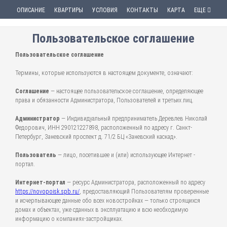
ОПИСАНИЕ
КВАРТИРЫ
УСЛОВИЯ
КОНТАКТЫ
КАРТА
ЕЩЕ
Пользовательское соглашение
Пользовательское соглашение
Термины, которые используются в настоящем документе, означают:
Соглашение
— настоящее пользовательское соглашение, определяющее
права и обязанности Администратора, Пользователей и третьих лиц.
Администратор
— Индивидуальный предприниматель Деревлев Николай
Федорович, ИНН 290121227898, расположенный по адресу г. Санкт-
Петербург, Заневский проспект д. 71/2 БЦ «Заневский каскад».
Пользователь
— лицо, посетившее и (или) использующее Интернет -
портал.
Интернет-портал
— ресурс Администратора, расположенный по адресу
https://novopoisk.spb.ru/
, предоставляющий Пользователям проверенные
и исчерпывающее данные обо всех новостройках — только строящихся
домах и объектах, уже сданных в эксплуатацию и всю необходимую
информацию о компаниях-застройщиках.