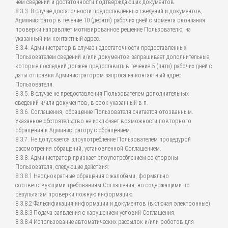
нем сведений и достаточности подтверждающих документов.
8.3.3. В случае достаточности предоставленных сведений и документов,
Администратор в течение 10 (десяти) рабочих дней с момента окончания
проверки направляет мотивированное решение Пользователю, на
указанный им контактный адрес.
8.3.4. Администратор в случае недостаточности предоставленных
Пользователем сведений и/или документов запрашивает дополнительные,
которые последний должен предоставить в течение 5 (пяти) рабочих дней с
даты отправки Администратором запроса на контактный адрес
Пользователя.
8.3.5. В случае не предоставления Пользователем дополнительных
сведений и/или документов, в срок указанный в п.
8.3.6. Соглашения, обращение Пользователя считается отозванным.
Указанное обстоятельство не исключает возможности повторного
обращения к Администратору с обращением.
8.3.7. Не допускается злоупотребление Пользователем процедурой
рассмотрения обращений, установленной Соглашением.
8.3.8. Администратор признает злоупотреблением со стороны
Пользователя, следующие действия:
8.3.8.1 Неоднократные обращения с жалобами, формально
соответствующими требованиям Соглашения, но содержащими по
результатам проверки ложную информацию.
8.3.8.2 Фальсификация информации и документов (включая электронные).
8.3.8.3 Подача заявления с нарушением условий Соглашения.
8.3.8.4 Использование автоматических рассылок и/или роботов для