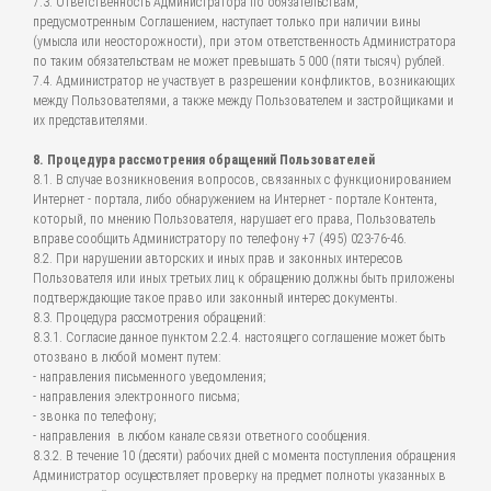
7.3. Ответственность Администратора по обязательствам,
предусмотренным Соглашением, наступает только при наличии вины
(умысла или неосторожности), при этом ответственность Администратора
по таким обязательствам не может превышать 5 000 (пяти тысяч) рублей.
7.4. Администратор не участвует в разрешении конфликтов, возникающих
между Пользователями, а также между Пользователем и застройщиками и
их представителями.
8. Процедура рассмотрения обращений Пользователей
8.1. В случае возникновения вопросов, связанных с функционированием
Интернет - портала, либо обнаружением на Интернет - портале Контента,
который, по мнению Пользователя, нарушает его права, Пользователь
вправе сообщить Администратору по телефону +7 (495) 023-76-46.
8.2. При нарушении авторских и иных прав и законных интересов
Пользователя или иных третьих лиц к обращению должны быть приложены
подтверждающие такое право или законный интерес документы.
8.3. Процедура рассмотрения обращений:
8.3.1. Согласие данное пунктом 2.2.4. настоящего соглашение может быть
отозвано в любой момент путем:
- направления письменного уведомления;
- направления электронного письма;
- звонка по телефону;
- направления в любом канале связи ответного сообщения.
8.3.2. В течение 10 (десяти) рабочих дней с момента поступления обращения
Администратор осуществляет проверку на предмет полноты указанных в