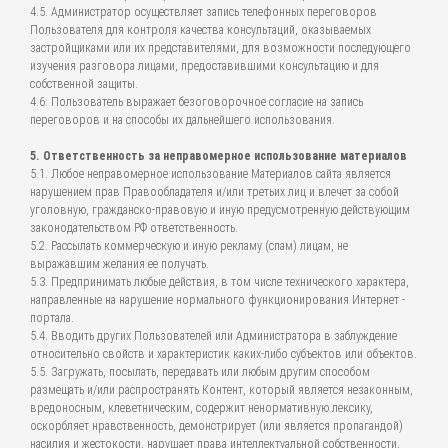
4.5. Администратор осуществляет запись телефонных переговоров
Пользователя для контроля качества консультаций, оказываемых
застройщиками или их представителями, для возможности последующего
изучения разговора лицами, предоставившими консультацию и для
собственной защиты.
4.6. Пользователь выражает безоговорочное согласие на запись
переговоров и на способы их дальнейшего использования.
5. Ответственность за неправомерное использование материалов
5.1. Любое неправомерное использование Материалов сайта является
нарушением прав Правообладателя и/или третьих лиц и влечет за собой
уголовную, гражданско-правовую и иную предусмотренную действующим
законодательством РФ ответственность.
5.2. Рассылать коммерческую и иную рекламу (спам) лицам, не
выражавшим желания ее получать.
5.3. Предпринимать любые действия, в том числе технического характера,
направленные на нарушение нормального функционирования Интернет -
портала.
5.4. Вводить других Пользователей или Администратора в заблуждение
относительно свойств и характеристик каких-либо субъектов или объектов.
5.5. Загружать, посылать, передавать или любым другим способом
размещать и/или распространять Контент, который является незаконным,
вредоносным, клеветническим, содержит ненормативную лексику,
оскорбляет нравственность, демонстрирует (или является пропагандой)
насилия и жестокости, нарушает права интеллектуальной собственности,