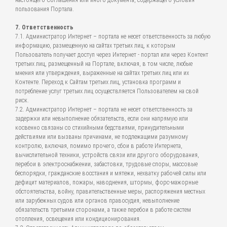
настоящего Соглашения или иного документа, содержащего условия
пользования Портала.
7. Ответственность
7.1. Администратор Интернет – портала не несет ответственность за любую
информацию, размещенную на сайтах третьих лиц, к которым
Пользователь получает доступ через Интернет - портал или через Контент
третьих лиц, размещенный на Портале, включая, в том числе, любые
мнения или утверждения, выраженные на сайтах третьих лиц или их
Контенте. Переход к Сайтам третьих лиц, установка программ и
потребление услуг третьих лиц осуществляется Пользователем на свой
риск.
7.2. Администратор Интернет – портала не несет ответственность за
задержки или невыполнение обязательств, если они напрямую или
косвенно связаны со стихийными бедствиями, принудительными
действиями или вызваны причинами, не подлежащими разумному
контролю, включая, помимо прочего, сбои в работе Интернета,
вычислительной техники, устройств связи или другого оборудования,
перебои в электроснабжении, забастовки, трудовые споры, массовые
беспорядки, гражданские восстания и мятежи, нехватку рабочей силы или
дефицит материалов, пожары, наводнения, штормы, форс-мажорные
обстоятельства, войну, правительственные меры, распоряжения местных
или зарубежных судов или органов правосудия, невыполнение
обязательств третьими сторонами, а также перебои в работе систем
отопления, освещения или кондиционирования.