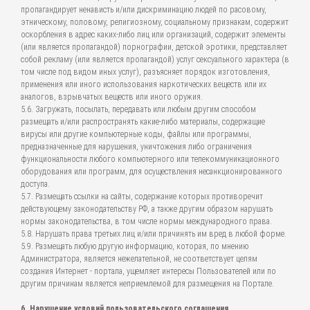
пропагандирует ненависть и/или дискриминацию людей по расовому,
этническому, половому, религиозному, социальному признакам, содержит
оскорбления в адрес каких-либо лиц или организаций, содержит элементы
(или является пропагандой) порнографии, детской эротики, представляет
собой рекламу (или является пропагандой) услуг сексуального характера (в
том числе под видом иных услуг), разъясняет порядок изготовления,
применения или иного использования наркотических веществ или их
аналогов, взрывчатых веществ или иного оружия.
5.6. Загружать, посылать, передавать или любым другим способом
размещать и/или распространять какие-либо материалы, содержащие
вирусы или другие компьютерные коды, файлы или программы,
предназначенные для нарушения, уничтожения либо ограничения
функциональности любого компьютерного или телекоммуникационного
оборудования или программ, для осуществления несанкционированного
доступа.
5.7. Размещать ссылки на сайты, содержание которых противоречит
действующему законодательству РФ, а также другим образом нарушать
нормы законодательства, в том числе нормы международного права.
5.8. Нарушать права третьих лиц и/или причинять им вред в любой форме.
5.9. Размещать любую другую информацию, которая, по мнению
Администратора, является нежелательной, не соответствует целям
создания Интернет - портала, ущемляет интересы Пользователей или по
другим причинам является неприемлемой для размещения на Портале.
6. Нарушение условий пользовательского соглашения