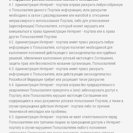
6.1. Администрация Интернет - портала вправе раскрыть любую собранную
о Пользователе данного Портала информацию, если раскрытие
необходимо в связи с расследованием или жалобой в отношении
неправомерного использования Портала, либо для установления
(идентификации) Пользователя, который может нарушать или
вмешиваться в права Администрации Интернет - портала или в права
других Пользователей Портала.
6.2. Администрация Интернет - портала имеет право раскрыть любую
информацию о Пользователе, которую посчитает необходимой для
выполнения положений действующего законодательства или судебных
решений, обеспечения выполнения условий настоящего Соглашения,
защиты прав или безопасности название организации, Пользователей.
6.3. Администрация Интернет - портала имеет право раскрыть
информацию о Пользователе, если действующее законодательство
Российской Федерации требует или разрешает такое раскрытие.
6.4. Администрация Интернет - портала вправе без предварительного
уведомления Пользователя прекратить и (или) заблокировать доступ к
Порталу, если Пользователь нарушил настоящее Соглашение или
содержащиеся в иных документах условия пользования Портала, а также в
случае прекращения действия Интернет - портала либо по причине
технической неполадки или проблемы.
6.5. Администрация Интернет - портала не несет ответственности перед
Пользователем или третьими лицами за прекращение доступа к Интернет -
порталу в случае нарушения Пользователем любого положения