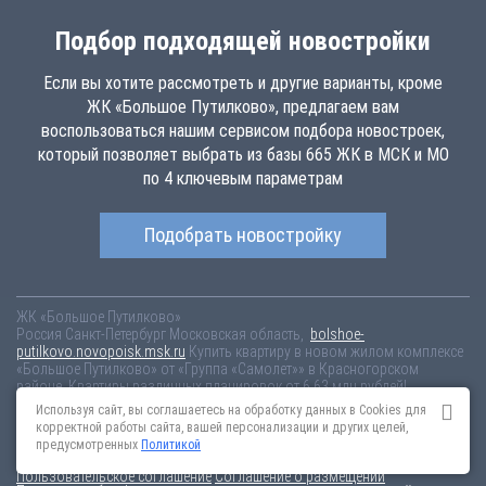
Подбор подходящей новостройки
Если вы хотите рассмотреть и другие варианты, кроме
ЖК «Большое Путилково», предлагаем вам
воспользоваться нашим сервисом подбора новостроек,
который позволяет выбрать из базы 665 ЖК в МСК и МО
по 4 ключевым параметрам
Подобрать новостройку
ЖК «Большое Путилково»
Россия
Санкт-Петербург
Московская область,
bolshoe-
putilkovo.novopoisk.msk.ru
Купить квартиру в новом жилом комплексе
«Большое Путилково» от «Группа «Самолет»» в Красногорском
районе. Квартиры различных планировок от 6.63 млн рублей!
Используя сайт, вы соглашаетесь на обработку данных в Cookies для
Новостройки Санкт-Петербурга
Новостройки Москвы
корректной работы сайта, вашей персонализации и других целей,
Информация на сайте взята из открытых источников, не является
предусмотренных
Политикой
публичной офертой и распространяется для ознакомления.
Пользовательское соглашение
Соглашение о размещении