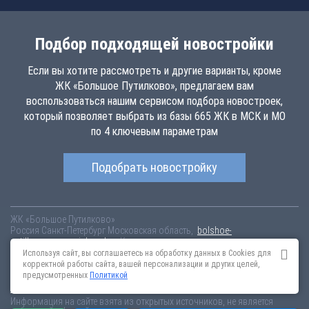
Подбор подходящей новостройки
Если вы хотите рассмотреть и другие варианты, кроме
ЖК «Большое Путилково», предлагаем вам
воспользоваться нашим сервисом подбора новостроек,
который позволяет выбрать из базы 665 ЖК в МСК и МО
по 4 ключевым параметрам
Подобрать новостройку
ЖК «Большое Путилково»
Россия
Санкт-Петербург
Московская область,
bolshoe-
putilkovo.novopoisk.msk.ru
Купить квартиру в новом жилом комплексе
«Большое Путилково» от «Группа «Самолет»» в Красногорском
Используя сайт, вы соглашаетесь на обработку данных в Cookies для
районе. Квартиры различных планировок от 6.63 млн рублей!
корректной работы сайта, вашей персонализации и других целей,
предусмотренных
Политикой
Новостройки Санкт-Петербурга
Новостройки Москвы
Информация на сайте взята из открытых источников, не является