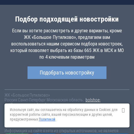
Подбор подходящей новостройки
Если вы хотите рассмотреть и другие варианты, кроме
ЖК «Большое Путилково», предлагаем вам
воспользоваться нашим сервисом подбора новостроек,
который позволяет выбрать из базы 665 ЖК в МСК и МО
по 4 ключевым параметрам
Подобрать новостройку
ЖК «Большое Путилково»
Россия
Санкт-Петербург
Московская область,
bolshoe-
putilkovo.novopoisk.msk.ru
Купить квартиру в новом жилом комплексе
«Большое Путилково» от «Группа «Самолет»» в Красногорском
Используя сайт, вы соглашаетесь на обработку данных в Cookies для
районе. Квартиры различных планировок от 6.63 млн рублей!
корректной работы сайта, вашей персонализации и других целей,
предусмотренных
Политикой
Новостройки Санкт-Петербурга
Новостройки Москвы
Информация на сайте взята из открытых источников, не является