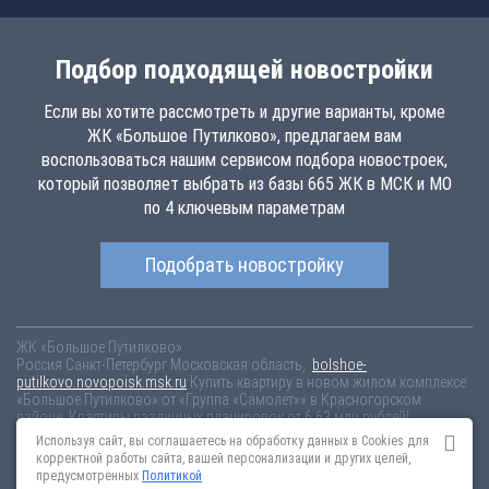
Подбор подходящей новостройки
Если вы хотите рассмотреть и другие варианты, кроме
ЖК «Большое Путилково», предлагаем вам
воспользоваться нашим сервисом подбора новостроек,
который позволяет выбрать из базы 665 ЖК в МСК и МО
по 4 ключевым параметрам
Подобрать новостройку
ЖК «Большое Путилково»
Россия
Санкт-Петербург
Московская область,
bolshoe-
putilkovo.novopoisk.msk.ru
Купить квартиру в новом жилом комплексе
«Большое Путилково» от «Группа «Самолет»» в Красногорском
районе. Квартиры различных планировок от 6.63 млн рублей!
Используя сайт, вы соглашаетесь на обработку данных в Cookies для
Новостройки Санкт-Петербурга
Новостройки Москвы
корректной работы сайта, вашей персонализации и других целей,
Информация на сайте взята из открытых источников, не является
предусмотренных
Политикой