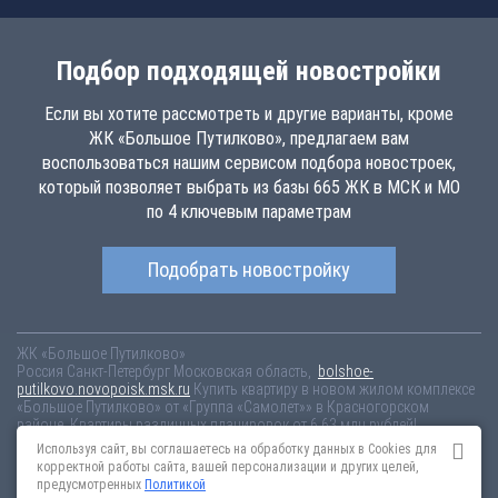
Подбор подходящей новостройки
Если вы хотите рассмотреть и другие варианты, кроме
ЖК «Большое Путилково», предлагаем вам
воспользоваться нашим сервисом подбора новостроек,
который позволяет выбрать из базы 665 ЖК в МСК и МО
по 4 ключевым параметрам
Подобрать новостройку
ЖК «Большое Путилково»
Россия
Санкт-Петербург
Московская область,
bolshoe-
putilkovo.novopoisk.msk.ru
Купить квартиру в новом жилом комплексе
«Большое Путилково» от «Группа «Самолет»» в Красногорском
районе. Квартиры различных планировок от 6.63 млн рублей!
Используя сайт, вы соглашаетесь на обработку данных в Cookies для
Новостройки Санкт-Петербурга
Новостройки Москвы
корректной работы сайта, вашей персонализации и других целей,
Информация на сайте взята из открытых источников, не является
предусмотренных
Политикой