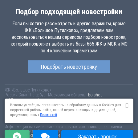
Подбор подходящей новостройки
Если вы хотите рассмотреть и другие варианты, кроме
ЖК «Большое Путилково», предлагаем вам
воспользоваться нашим сервисом подбора новостроек,
который позволяет выбрать из базы 665 ЖК в МСК и МО
по 4 ключевым параметрам
Подобрать новостройку
ЖК «Большое Путилково»
Россия
Санкт-Петербург
Московская область,
bolshoe-
putilkovo.novopoisk.msk.ru
Купить квартиру в новом жилом комплексе
«Большое Путилково» от «Группа «Самолет»» в Красногорском
Используя сайт, вы соглашаетесь на обработку данных в Cookies для
районе. Квартиры различных планировок от 6.63 млн рублей!
корректной работы сайта, вашей персонализации и других целей,
предусмотренных
Политикой
Новостройки Санкт-Петербурга
Новостройки Москвы
Информация на сайте взята из открытых источников, не является
публичной офертой и распространяется для ознакомления.
Пользовательское соглашение
Соглашение о размещении
Заказать звонок