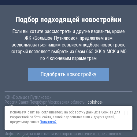
Подбор подходящей новостройки
Если вы хотите рассмотреть и другие варианты, кроме
ЖК «Большое Путилково», предлагаем вам
воспользоваться нашим сервисом подбора новостроек,
который позволяет выбрать из базы 665 ЖК в МСК и МО
по 4 ключевым параметрам
Подобрать новостройку
ЖК «Большое Путилково»
Россия
Санкт-Петербург
Московская область,
bolshoe-
putilkovo.novopoisk.msk.ru
Купить квартиру в новом жилом комплексе
«Большое Путилково» от «Группа «Самолет»» в Красногорском
Используя сайт, вы соглашаетесь на обработку данных в Cookies для
районе. Квартиры различных планировок от 6.63 млн рублей!
корректной работы сайта, вашей персонализации и других целей,
предусмотренных
Политикой
Новостройки Санкт-Петербурга
Новостройки Москвы
Информация на сайте взята из открытых источников, не является