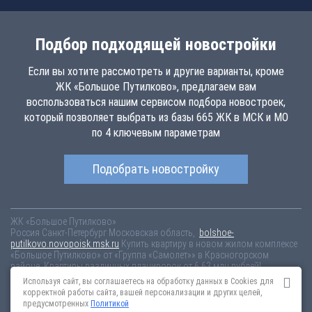
Подбор подходящей новостройки
Если вы хотите рассмотреть и другие варианты, кроме
ЖК «Большое Путилково», предлагаем вам
воспользоваться нашим сервисом подбора новостроек,
который позволяет выбрать из базы 665 ЖК в МСК и МО
по 4 ключевым параметрам
Подобрать новостройку
ЖК «Большое Путилково»
Россия
Санкт-Петербург
Московская область,
bolshoe-
putilkovo.novopoisk.msk.ru
Купить квартиру в новом жилом комплексе
«Большое Путилково» от «Группа «Самолет»» в Красногорском
районе. Квартиры различных планировок от 6.63 млн рублей!
Используя сайт, вы соглашаетесь на обработку данных в Cookies для
Новостройки Санкт-Петербурга
Новостройки Москвы
корректной работы сайта, вашей персонализации и других целей,
Информация на сайте взята из открытых источников, не является
предусмотренных
Политикой