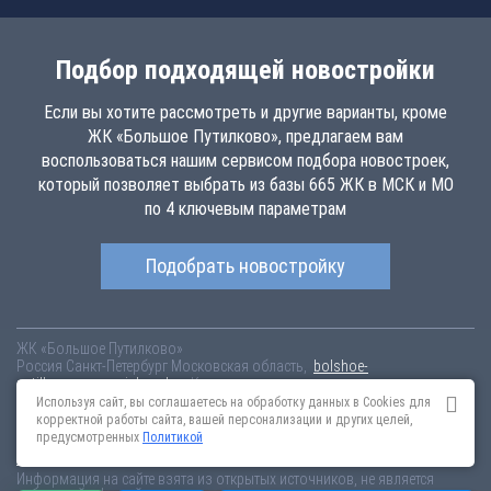
Подбор подходящей новостройки
Если вы хотите рассмотреть и другие варианты, кроме
ЖК «Большое Путилково», предлагаем вам
воспользоваться нашим сервисом подбора новостроек,
который позволяет выбрать из базы 665 ЖК в МСК и МО
по 4 ключевым параметрам
Подобрать новостройку
ЖК «Большое Путилково»
Россия
Санкт-Петербург
Московская область,
bolshoe-
putilkovo.novopoisk.msk.ru
Купить квартиру в новом жилом комплексе
«Большое Путилково» от «Группа «Самолет»» в Красногорском
Используя сайт, вы соглашаетесь на обработку данных в Cookies для
районе. Квартиры различных планировок от 6.63 млн рублей!
корректной работы сайта, вашей персонализации и других целей,
предусмотренных
Политикой
Новостройки Санкт-Петербурга
Новостройки Москвы
Информация на сайте взята из открытых источников, не является